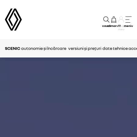
caută
comandă
meniu
Contul
meu
SCENIC
autonomie și încărcare
versiuni și prețuri
date tehnice
acce