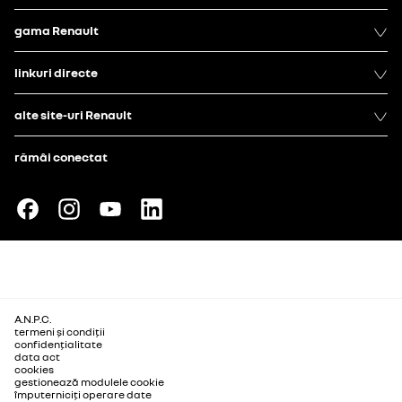
gama Renault
linkuri directe
alte site-uri Renault
rămâi conectat
A.N.P.C.
termeni și condiții
confidențialitate
data act
cookies
gestionează modulele cookie
împuterniciți operare date