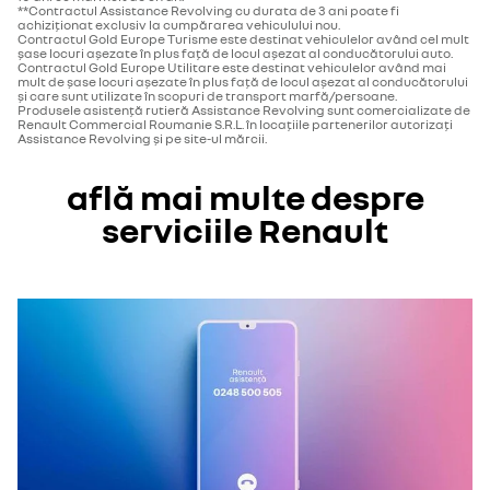
**Contractul Assistance Revolving cu durata de 3 ani poate fi
achiziţionat exclusiv la cumpărarea vehiculului nou.
Contractul Gold Europe Turisme este destinat vehiculelor având cel mult
șase locuri așezate în plus faţă de locul așezat al conducătorului auto.
Contractul Gold Europe Utilitare este destinat vehiculelor având mai
mult de șase locuri așezate în plus faţă de locul așezat al conducătorului
şi care sunt utilizate în scopuri de transport marfă/persoane.
Produsele asistenţă rutieră Assistance Revolving sunt comercializate de
Renault Commercial Roumanie S.R.L. în locațiile partenerilor autorizaţi
Assistance Revolving și pe site-ul mărcii.
află mai multe despre
serviciile Renault