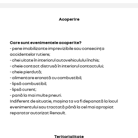
Acoperire
Care sunt evenimentele acoperite?
- pene imobilizante imprevizibile sau consecința
accidentelor rutiere;
- chei uitate în interiorul autovehiculului închis;
- cheie contact distrusă în interiorul contactului;
- cheie pierdută;
- alimentare eronată cu combustibil;
- lipsă combustibil;
- lipsă curent;
- pană la mai multe pneuri.
Indiferent de situatie, mașina ta va fi depanată la locul
evenimentului sau tractată până la cel mai apropiat
reparator autorizat Renault.
Teritorialitate