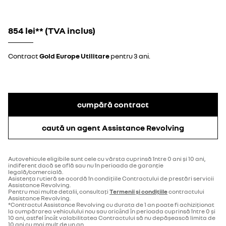
854 lei** (TVA inclus)
Contract
Gold Europe Utilitare
pentru 3 ani.
cumpără contract
caută un agent Assistance Revolving
Autovehicule eligibile sunt cele cu vârsta cuprinsă între 0 ani și 10 ani,
indiferent dacă se află sau nu în perioada de garanţie
legală/comercială.
Asistenţa rutieră se acordă în condiţiile Contractului de prestări servicii
Assistance Revolving.
Pentru mai multe detalii, consultați
Termenii și condițiile
contractului
Assistance Revolving.
*Contractul Assistance Revolving cu durata de 1 an poate fi achiziţionat
la cumpărarea vehiculului nou sau oricȃnd ȋn perioada cuprinsă între 0 şi
10 ani, astfel ȋncȃt valabilitatea Contractului să nu depăşească limita de
10 ani cu mai mult de un an.