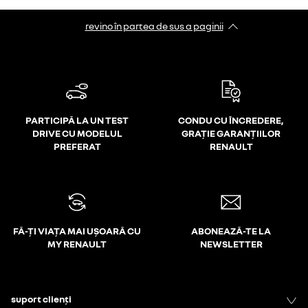
revino în partea de sus a paginii
PARTICIPĂ LA UN TEST
CONDU CU ÎNCREDERE,
DRIVE CU MODELUL
GRAȚIE GARANȚIILOR
PREFERAT
RENAULT
FĂ-ȚI VIAȚA MAI UȘOARĂ CU
ABONEAZĂ-TE LA
MY RENAULT
NEWSLETTER
suport clienți