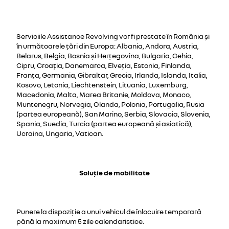
Serviciile Assistance Revolving vor fi prestate în România şi
în următoarele țări din Europa: Albania, Andora, Austria,
Belarus, Belgia, Bosnia și Herțegovina, Bulgaria, Cehia,
Cipru, Croaţia, Danemarca, Elveţia, Estonia, Finlanda,
Franţa, Germania, Gibraltar, Grecia, Irlanda, Islanda, Italia,
Kosovo, Letonia, Liechtenstein, Lituania, Luxemburg,
Macedonia, Malta, Marea Britanie, Moldova, Monaco,
Muntenegru, Norvegia, Olanda, Polonia, Portugalia, Rusia
(partea europeană), San Marino, Serbia, Slovacia, Slovenia,
Spania, Suedia, Turcia (partea europeană şi asiatică),
Ucraina, Ungaria, Vatican.
Soluție de mobilitate
Punere la dispoziţie a unui vehicul de înlocuire temporară
până la maximum 5 zile calendaristice.