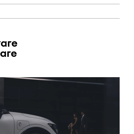
undă nevoilor tuturor clienților Renault oferind beneficii
onsilierii noștri calificați vor fi bucuroși să te ajute.
e 12 și 60 de luni.
Renault Scenic E-Tech electric.
rare
țare