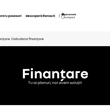
personale
entru posesori
descoperă Renault
companii
anțare
Calculator finanțare
Finanțare
Tu ai planuri, noi avem soluții!