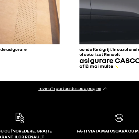
e de asigurare
condu fără griji: în cazul une
ul autorizat Renault
asigurare CASC
află mai multe
revino în partea de sus a paginii
U CU ÎNCREDERE, GRAȚIE
FĂ-ȚI VIAȚA MAI UȘOARĂ CU 
ARANȚIILOR RENAULT