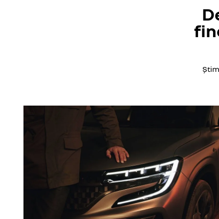
De
fi
Știm