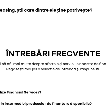
easing, știi care dintre ele ți se potrivește?
ÎNTREBĂRI FRECVENTE
i să afli mai multe despre ofertele și serviciile noastre de fin
Regăsești mai jos o selecție de întrebări și răspunsuri.
lize Financial Services?
rin intermediul produselor de finanțare disponibile?