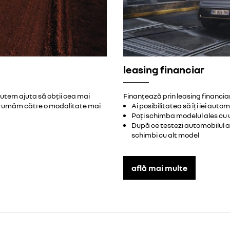
leasing financiar
putem ajuta să obții cea mai
Finanțează prin leasing financiar 
ndrumăm către o modalitate mai
Ai posibilitatea să îți iei aut
Poți schimba modelul ales cu 
După ce testezi automobilul al
schimbi cu alt model
află mai multe