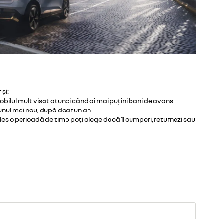
și:
omobilul mult visat atunci când ai mai puțini bani de avans
unul mai nou, după doar un an
es o perioadă de timp poți alege dacă îl cumperi, returnezi sau