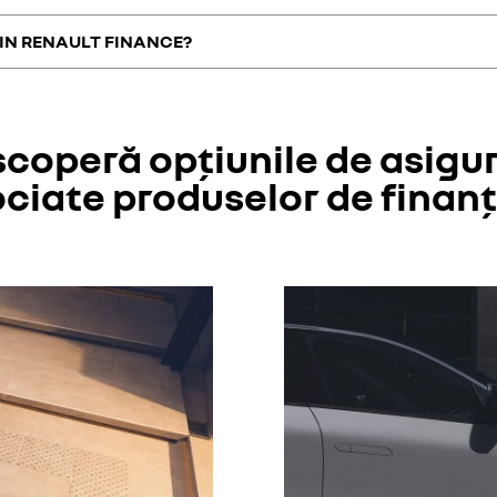
ui Renault. Soluțiile noastre de finanțare și servicii sunt făcute să răsp
ție, dobânzi fixe, etc. Vizitează cea mai apropiată reprezentanță, unde c
RIN RENAULT FINANCE?
 puteți să vă finanțați vehiculul nou Renault pentru o durată cuprinsă într
ziționarea oricărui model Renault, inclusiv mașini electrice, cum ar fi 
coperă opțiunile de asigu
ciate produselor de finan