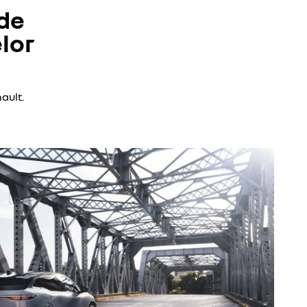
 de
lor
ault.