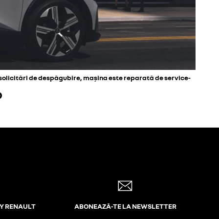
i solicitări de despăgubire, mașina este reparată de service-
O
MY RENAULT
ABONEAZĂ-TE LA NEWSLETTER