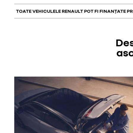
Mobilize Financial Services este entitatea financiară a Grupul
unice pe piață, precum servicii împachetate, reduceri la achizi
TOATE VEHICULELE RENAULT POT FI FINANȚATE P
Prin soluțiile financiare existente, în funcție de alegerea dvs.
Da, ofertele noastre de finanțare sunt disponibile pentru achi
Des
aso