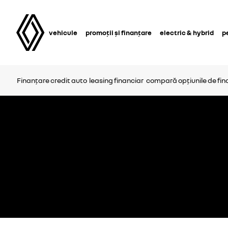
vehicule
promoții și finanțare
electric & hybrid
p
Finanțare
credit auto
leasing financiar
compară opțiunile de fin