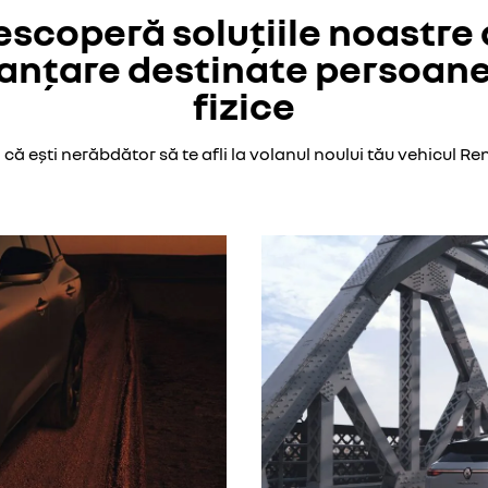
scoperă soluțiile noastre
nanțare destinate persoane
fizice
 că ești nerăbdător să te afli la volanul noului tău vehicul Ren