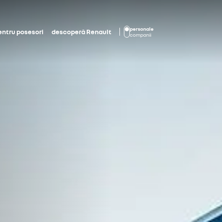
personale
entru posesori
descoperă Renault
companii