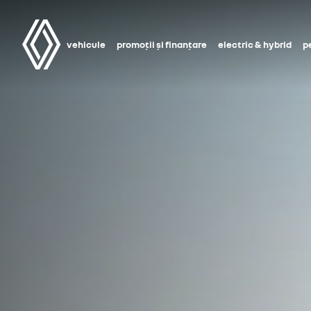
vehicule
promoții și finanțare
electric & hybrid
p