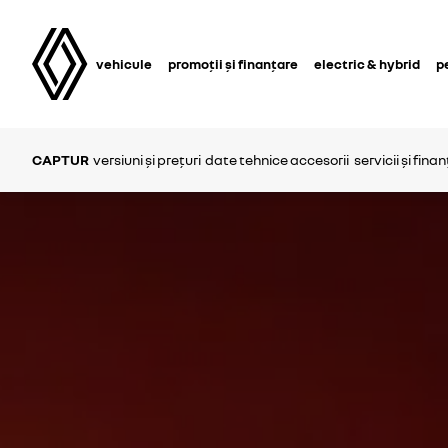
vehicule
promoții și finanțare
electric & hybrid
p
CAPTUR
versiuni și prețuri
date tehnice
accesorii
servicii și fina