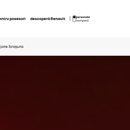
personale
entru posesori
descoperă Renault
companii
nțare
broșura