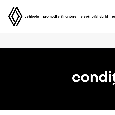
vehicule
promoții și finanțare
electric & hybrid
p
condiț