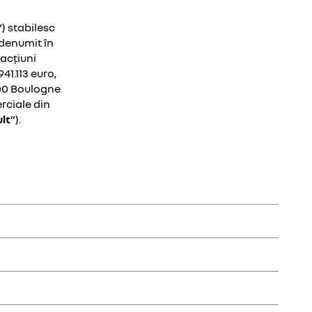
”) stabilesc
(denumit în
 acțiuni
41.113 euro,
100 Boulogne
erciale din
lt
”).
are poate fi descărcată de pe platformele App Store și
mediul aplicației mobile a anumitor Servicii Conectate care au
ă următorul Serviciu personalizat Clientului care s-a abonat
r conectate.
ulului.