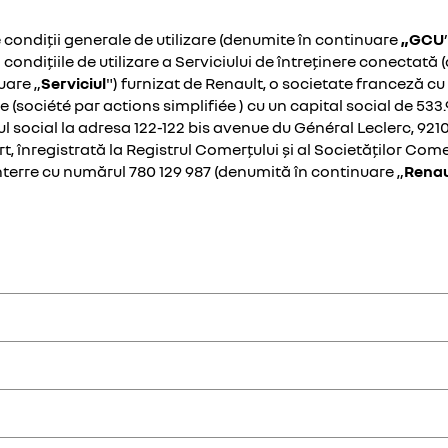
 condiții generale de utilizare (denumite în continuare
„GCU
 condițiile de utilizare a Serviciului de întreținere conectată 
uare „
Serviciul
") furnizat de Renault, o societate franceză cu
e (société par actions simplifiée ) cu un capital social de 533.9
l social la adresa 122-122 bis avenue du Général Leclerc, 92
t, înregistrată la Registrul Comerțului și al Societăților Com
terre cu numărul 780 129 987 (denumită în continuare „
Renau
 pe site-ul web "My Renault" sau de pe aplicația mobilă "My Renault" c
tilizării și întreținerii Vehiculului Clientului sau utilizarea prin inter
crise în Anexa 1 la prezentul document, Renault și Renault Romania ofer
 și furnizată de Renault, care permite accesul și utilizarea Serviciilo
întreținerea programată a vehiculului
le conectate, în calitate de proprietar sau utilizator principal al vehic
ită o vizită la un partener al rețelei autorizate Renault România