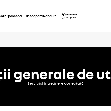
personale
entru posesori
descoperă Renault
companii
ii generale de ut
Serviciul întreținere conectată