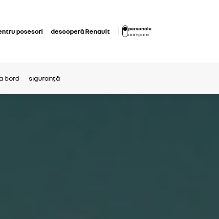
personale
entru posesori
descoperă Renault
companii
la bord
siguranță