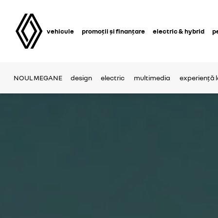
vehicule
promoții și finanțare
electric & hybrid
p
NOUL MEGANE
design
electric
multimedia
experiență 