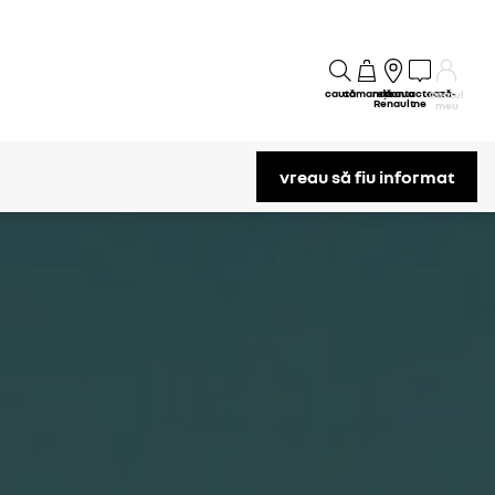
caută
comandă
rețeaua
contactează-
Contul
Renault
ne
meu
vreau să fiu informat