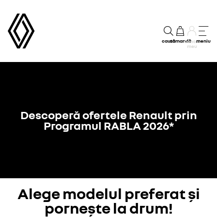
caută
comandă
meniu
Contul
meu
Descoperă ofertele Renault prin
Programul RABLA 2026*
Alege modelul preferat și
pornește la drum!