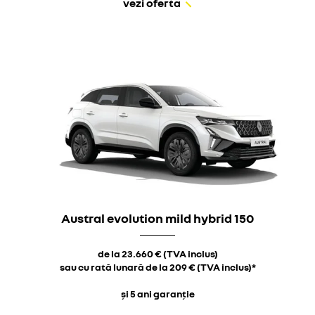
vezi oferta
Austral evolution mild hybrid 150
de la 23.660 € (TVA inclus)
sau cu rată lunară de la 209 € (TVA inclus)*
și 5 ani garanție