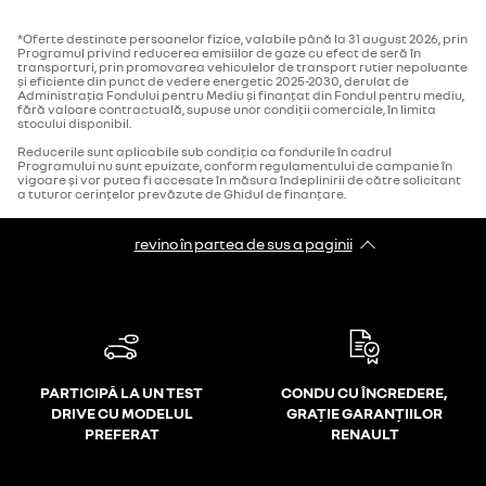
*Oferte destinate persoanelor fizice, valabile până la 31 august 2026, prin
Programul privind reducerea emisiilor de gaze cu efect de seră în
transporturi, prin promovarea vehiculelor de transport rutier nepoluante
şi eficiente din punct de vedere energetic 2025-2030, derulat de
Administrația Fondului pentru Mediu și finanțat din Fondul pentru mediu,
fără valoare contractuală, supuse unor condiții comerciale, în limita
stocului disponibil.
Reducerile sunt aplicabile sub condiția ca fondurile în cadrul
Programului nu sunt epuizate, conform regulamentului de campanie în
vigoare şi vor putea fi accesate în măsura îndeplinirii de către solicitant
a tuturor cerințelor prevăzute de Ghidul de finanțare.
revino în partea de sus a paginii
PARTICIPĂ LA UN TEST
CONDU CU ÎNCREDERE,
DRIVE CU MODELUL
GRAȚIE GARANȚIILOR
PREFERAT
RENAULT