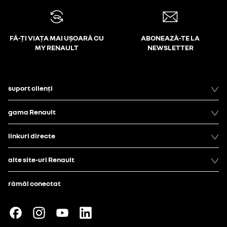
FĂ-ȚI VIAȚA MAI UȘOARĂ CU
ABONEAZĂ-TE LA
MY RENAULT
NEWSLETTER
suport clienți
gama Renault
linkuri directe
alte site-uri Renault
rămâi conectat