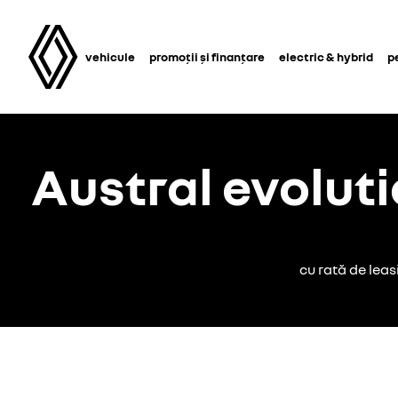
vehicule
promoții și finanțare
electric & hybrid
p
Austral evoluti
cu rată de lea