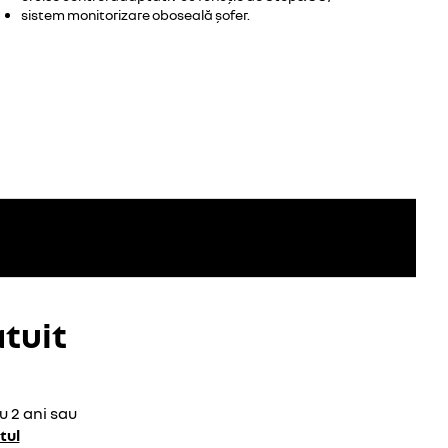
sistem monitorizare oboseală șofer.
tuit
u 2 ani sau
tul