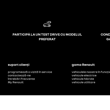
PARTICIPĂ LA UN TEST DRIVE CU MODELUL
COND
PREFERAT
G
suport clienți
gama Renault
programează o vizită în service
vehiculele noastre în func
contactează-ne
vehicule electrice
întrebări frecvente
vehicule hibride
My Renault
vehicule utilitare