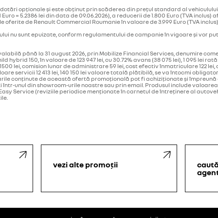
otări opționale și este obținut prin scăderea din prețul standard al vehiculului
 de 1 Euro = 5.2386 lei din data de 09.06.2026), a reducerii de 1.800 Euro (TVA inc
ale oferite de Renault Commercial Roumanie în valoare de 3.999 Euro (TVA inclus)
lui nu sunt epuizate, conform regulamentului de campanie în vigoare şi vor putea
 valabilă până la 31 august 2026, prin Mobilize Financial Services, denumire c
d hybrid 150, în valoare de 123 947 lei, cu 30.72% avans (38 075 lei), 1 095 lei r
1500 lei, comision lunar de administrare 59 lei, cost efectiv înmatriculare 122 lei,
oare servicii 12 413 lei, 140 150 lei valoare totală plătibilă, se va întocmi obliga
igurările conținute de această ofertă promoțională pot fi achiziționate și împre
i într-unul din showroom-urile noastre sau prin email. Produsul include valoarea 
asy Service (reviziile periodice menționate în carnetul de întreținere al autovehi
ile.
vezi alte promoții
caută
agent