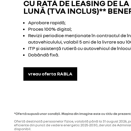
CU RATĂ DE LEASING DE LA 
LUNĂ (TVA INCLUS)** BENEF
Aprobare rapidă;
Proces 100% digital;
Revizii periodice menționate în contractul de în
autovehiculului, valabil 5 ani de la livrare sau 1
ITP și asistență rutieră cu autovehicul de înlocui
Dobândă fixă.
vreau oferta RABLA
*Ofertă supusă unor condiții. Mașina din imagine este cu titlu de prezen
Ofertă destinată persoanelor fizice, valabilă până la 31 august 2026, p
eficiente din punct de vedere energetic 2025-2030, derulat de Administr
disponibil.