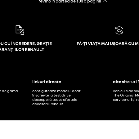
revino în partea de sus a paginii
U CU ÎNCREDERE, GRAȚIE
FĂ-ȚI VIAȚA MAI UȘOARĂ CU 
ARANȚIILOR RENAULT
linkuri directe
alte site-uri
ție de gamă
configurează modelul dorit
vehicule de oc
înscrie-te la test drive
The Original M
descoperă toate ofertele
service-uri și
accesorii Renault