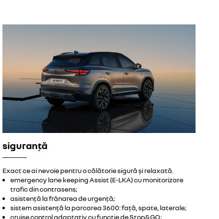
siguranță
Exact ce ai nevoie pentru o călătorie sigură și relaxată.
emergency lane keeping Assist (E-LKA) cu monitorizare
trafic din contrasens;
asistență la frânarea de urgență;
sistem asistență la parcarea 3600: față, spate, laterale;
cruise control adaptativ cu funcție de Stop&GO;