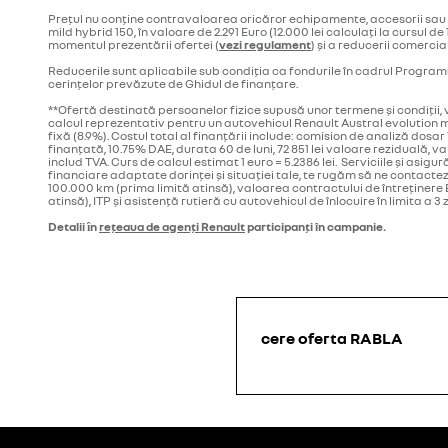
Prețul nu conține contravaloarea oricăror echipamente, accesorii sau d
mild hybrid 150, în valoare de 2.291 Euro (12.000 lei calculați la cursul
momentul prezentării ofertei (
vezi regulament
) și a reducerii comerci
Reducerile sunt aplicabile sub condiția ca fondurile în cadrul Programu
cerințelor prevăzute de Ghidul de finanțare.
**Ofertă destinată persoanelor fizice supusă unor termene și condiții,
calcul reprezentativ pentru un autovehicul Renault Austral evolution mil
fixă (8.9%). Costul total al finanțării include: comision de analiză dosar 
finanțată, 10.75% DAE, durata 60 de luni, 72 851 lei valoare reziduală, val
includ TVA. Curs de calcul estimat 1 euro = 5.2386 lei. Serviciile și as
financiare adaptate dorinței și situației tale, te rugăm să ne contactez
100.000 km (prima limită atinsă), valoarea contractului de întreținere E
atinsă), ITP și asistență rutieră cu autovehicul de înlocuire în limita a 3 z
Detalii ȋn
reţeaua de agenți Renault
participanți în campanie.
cere oferta RABLA