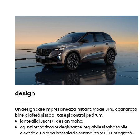
design
Un design care impresionează instant. Modelul nu doar arată
bine, ci oferă și stabilitate și control pe drum.
jante aliaj ușor 17" design maha;
oglinzi retrovizoare degivrante, reglabile și rabatabile
electric cu lampă laterală de semnalizare LED integrată.