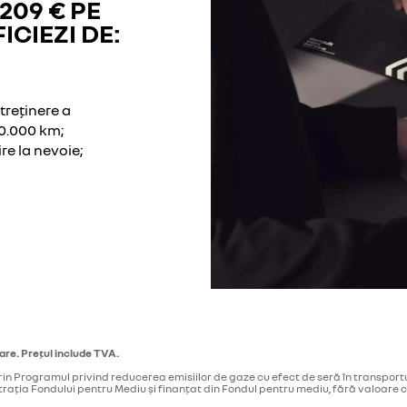
209 € PE
ICIEZI DE:
treținere a
00.000 km;
re la nevoie;
tare. Prețul include TVA.
rin Programul privind reducerea emisiilor de gaze cu efect de seră în transport
ația Fondului pentru Mediu și finanțat din Fondul pentru mediu, fără valoare co