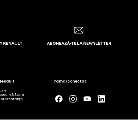
MY RENAULT
ABONEAZĂ-TE LA NEWSLETTER
 Renault
rămâi conectat
azie
useum & Store
 reprezentanțe