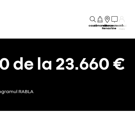
caută
comandă
rețeaua
contactează-
Contul
Renault
ne
meu
0 de la 23.660 €
Programul RABLA