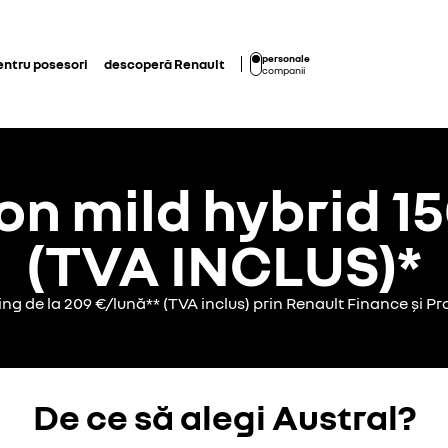
personale
entru posesori
descoperă Renault
companii
on mild hybrid 15
(TVA INCLUS)*
sing de la 209 €/lună** (TVA inclus) prin Renault Finance și 
De ce să alegi Austral?