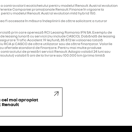
 a contravalorii ecotichetului pentru modelul Renault Austral evolution
lus) aferente Campaniei promoționale Renault Finance în vigoare la
 pentru modelul Renault Austral evolution mild hybrid 150.
 fi accesate în măsura îndeplinirii de către solicitant a tuturor
omercială prin care operează RCI Leasing Romania IFN SA. Exemplu de
ată de leasing lunară cu servicii (nu include CASCO). Dobândă de leasing
 asigurare Trafic Accident 19 lei/lună, 85 872 lei valoarea totală
toriu RCA și CASCO de către utilizator sau de către finanțator. Valorile
ună cu ofertele standard de finanțare. Pentru mai multe produse
contractului de prestări servicii Renault Adagio valabil 24 luni sau
culului) valabil 5 ani de la livrare sau 100.000 km (prima limită
 cel mai apropiat
 Renault