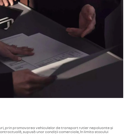
uri, prin promovarea vehiculelor de transport rutier nepoluante şi
ntractuală, supusă unor condiții comerciale, în limita stocului