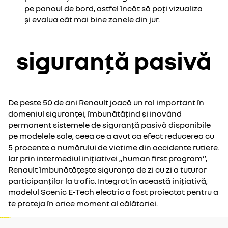
pe panoul de bord, astfel încât să poți vizualiza
și evalua cât mai bine zonele din jur.
siguranță pasivă
De peste 50 de ani Renault joacă un rol important în
domeniul siguranței, îmbunătățind și inovând
permanent sistemele de siguranță pasivă disponibile
pe modelele sale, ceea ce a avut ca efect reducerea cu
5 procente a numărului de victime din accidente rutiere.
Iar prin intermediul inițiativei „human first program”,
Renault îmbunătățește siguranța de zi cu zi a tuturor
participanților la trafic. Integrat în această inițiativă,
modelul Scenic E-Tech electric a fost proiectat pentru a
te proteja în orice moment al călătoriei.