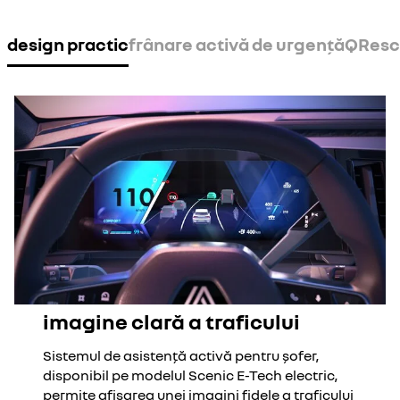
design practic
frânare activă de urgență
QResc
imagine clară a traficului
Sistemul de asistență activă pentru șofer,
disponibil pe modelul Scenic E-Tech electric,
permite afișarea unei imagini fidele a traficului