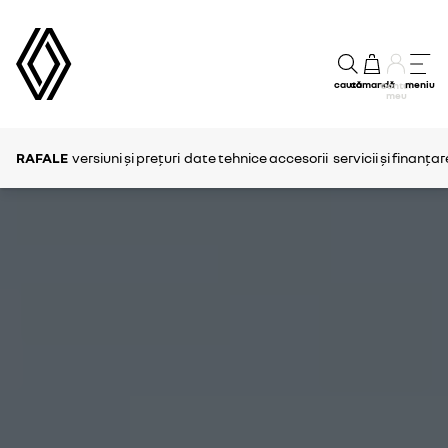
caută
comandă
meniu
Contul
meu
RAFALE
versiuni și prețuri
date tehnice
accesorii
servicii și finanțar