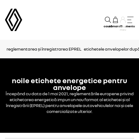
caută
comandă
meniu
Contul
meu
reglementarea și înregistrarea EPREL
etichetele anvelopelor dup
noile etichete energetice pentru
anvelope
Începând cu data de 1
mai 2021, reglementările europene privind
etichetarea energetică impun un nou format al etichetei și al
înregistrării (EPREL) pentru anvelopele autovehiculelor noi și cele
comercializate ulterior.