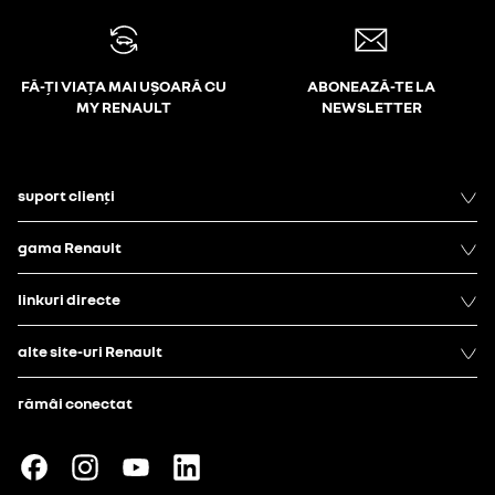
FĂ-ȚI VIAȚA MAI UȘOARĂ CU
ABONEAZĂ-TE LA
MY RENAULT
NEWSLETTER
suport clienți
gama Renault
linkuri directe
alte site-uri Renault
rămâi conectat