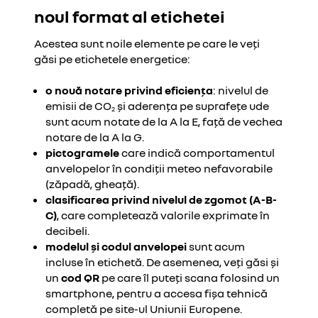
noul format al etichetei
Acestea sunt noile elemente pe care le veți
găsi pe etichetele energetice:
o nouă notare privind eficiența
: nivelul de
emisii de CO
și aderența pe suprafețe ude
2
sunt acum notate de la A la E, față de vechea
notare de la A la G.
pictogramele
care indică comportamentul
anvelopelor în condiții meteo nefavorabile
(zăpadă, gheață).
clasificarea privind nivelul de zgomot (A-B-
C)
, care completează valorile exprimate în
decibeli.
modelul și codul anvelopei
sunt acum
incluse în etichetă. De asemenea, veți găsi și
un
cod QR
pe care îl puteți scana folosind un
smartphone, pentru a accesa fișa tehnică
completă pe site-ul Uniunii Europene.