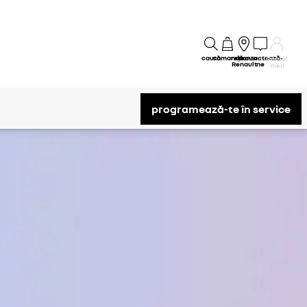
caută
comandă
rețeaua
contactează-
Contul
Renault
ne
meu
programează-te în service