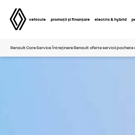
vehicule
promoții și finanțare
electric & hybrid
p
Renault Care Service
Întreținere Renault
oferte
servicii
pachete