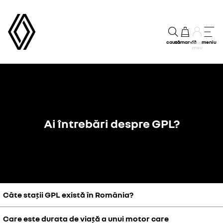
caută
comandă
meniu
Contul
meu
Ai întrebări despre GPL?
Câte stații GPL există în România?
Care este durata de viață a unui motor care
În România, există peste 1.500 de stații de benzină care distribuie