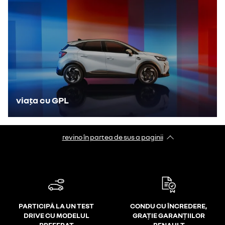
viața cu GPL
revino în partea de sus a paginii
PARTICIPĂ LA UN TEST
CONDU CU ÎNCREDERE,
DRIVE CU MODELUL
GRAȚIE GARANȚIILOR
PREFERAT
RENAULT