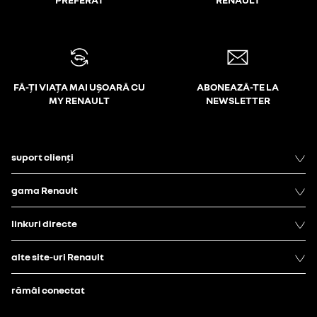
FĂ-ȚI VIAȚA MAI UȘOARĂ CU
ABONEAZĂ-TE LA
MY RENAULT
NEWSLETTER
suport clienți
gama Renault
linkuri directe
alte site-uri Renault
rămâi conectat