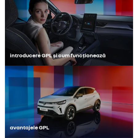
Aceste două componente înseamnă că GPL-ul poate fi utilizat
În plus, cu supapele lor de siguranță, vehiculele noastre Eco-G sunt
eficient drept combustibil.
permise în parcările subterane.
introducere GPL și cum funcționează
avantajele GPL