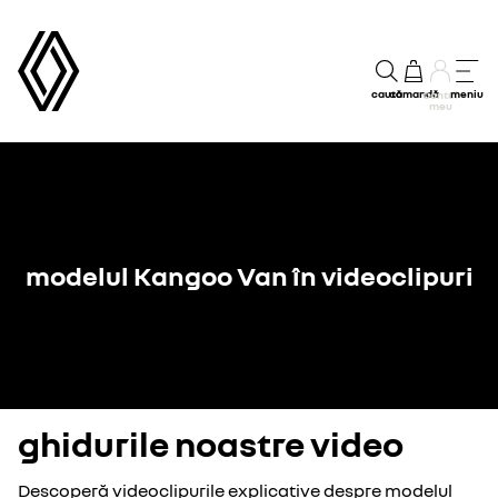
caută
comandă
meniu
Contul
meu
modelul Kangoo Van în videoclipuri
ghidurile noastre video
Descoperă videoclipurile explicative despre modelul