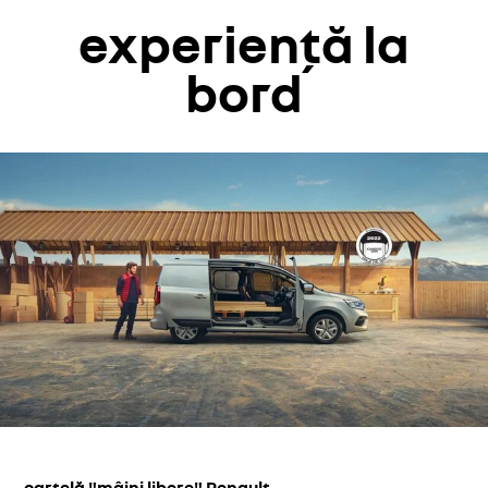
experiență la
bord
cartelă "mâini libere" Renault