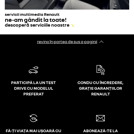
servicii multimedia Renault
ne-am gândit la toate!
descoperă serviciile noastre
revino în partea de sus a paginii
PARTICIPĂ LA UN TEST
CONDU CU ÎNCREDERE,
DRIVE CU MODELUL
GRAȚIE GARANȚIILOR
PREFERAT
RENAULT
FĂ-ȚI VIAȚA MAI UȘOARĂ CU
ABONEAZĂ-TE LA