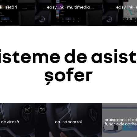
k - setări
easy link - multimedia
easy link -
sisteme de asis
șofer
ube este dezactivat. Permiteți cookie-urilor să acceseze conținutul v
continui fără să accept
accept
cruise control ad
r de viteză
cruise control
funcție de oprire