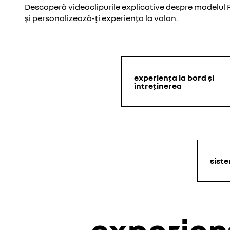
Descoperă videoclipurile explicative despre modelul R
și personalizează-ți experiența la volan.
experiența la bord și
întreținerea
sist
experienț