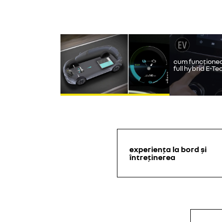
Yout
cum funcțione
full hybrid E-Te
experiența la bord și
întreținerea