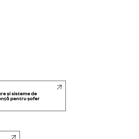
ideo.
re și sisteme de
ență pentru șofer