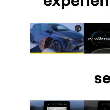
Yout
panou de ins
se
Yout