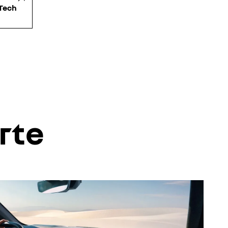
-Tech
rte