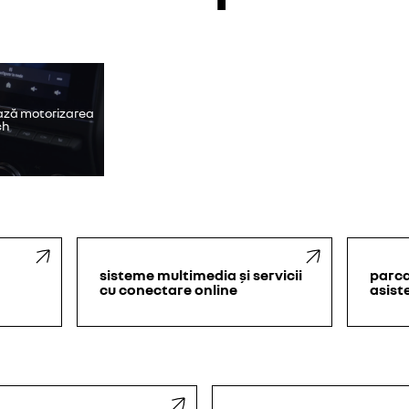
ube este dezactivat. Permiteți cookie-urilor să acceseze conținutul v
continui fără să accept
accept
ază motorizarea
ch
sisteme multimedia și servicii
parca
cu conectare online
asist