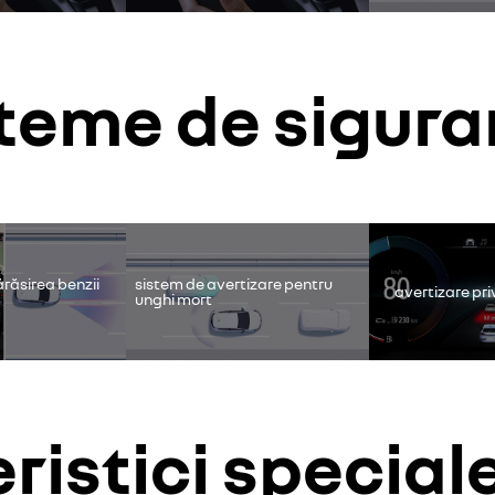
steme de sigura
ube este dezactivat. Permiteți cookie-urilor să acceseze conținutul v
continui fără să accept
accept
ărăsirea benzii
sistem de avertizare pentru
avertizare pri
unghi mort
ristici special