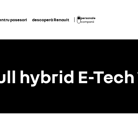
personale
entru posesori
descoperă Renault
companii
ull hybrid E-Tech 