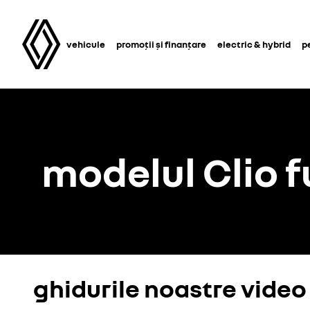
vehicule
promoții și finanțare
electric & hybrid
p
modelul Clio f
ghidurile noastre video