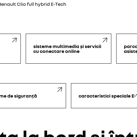
enault Clio full hybrid E-Tech
sisteme multimedia și servicii
parca
cu conectare online
asist
eme de siguranță
caracteristici speciale E
a la bord și în