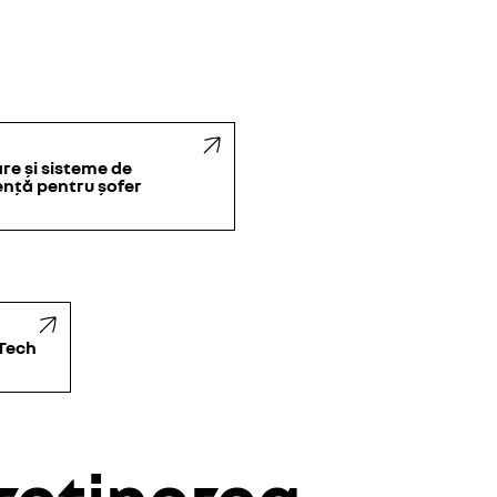
re și sisteme de
ență pentru șofer
-Tech
treținerea