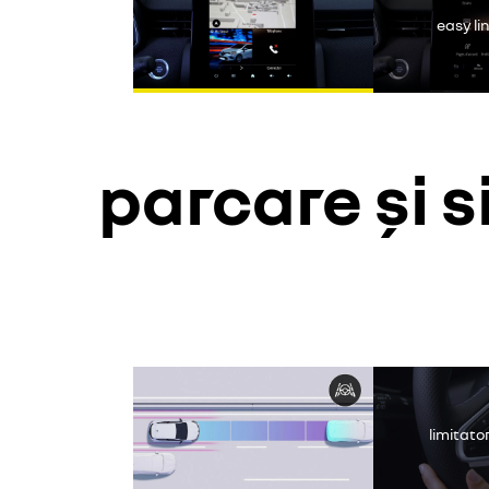
easy lin
parcare și 
Yout
limitato