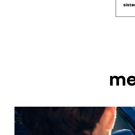
sist
me