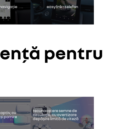
 navigație
easylink - telefon
tență pentru
ideo.
frână de parcare 
funcție de menți
recunoaștere semne de
aptiv, cu
circulație, cu avertizare
 și pornire
depășire limită de viteză