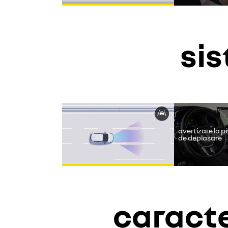
si
Yout
avertizare la p
de deplasare
caracte