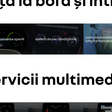
ube este dezactivat. Permiteți cookie-urilor să acceseze conținutul v
continui fără să accept
accept
comutare autom
trumente openR
sistem de aer condiționat
lungă și faza sc
rvicii multime
ube este dezactivat. Permiteți cookie-urilor să acceseze conținutul v
continui fără să accept
accept