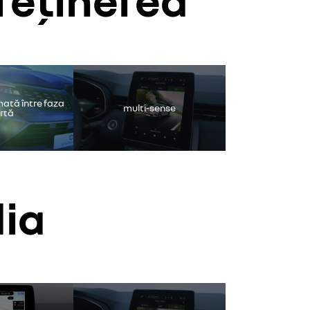
ideo.
încărcător wirele
smartphone
ată între faza
multi-sense
urtă
dia
ideo.
easy link - redare
telefon