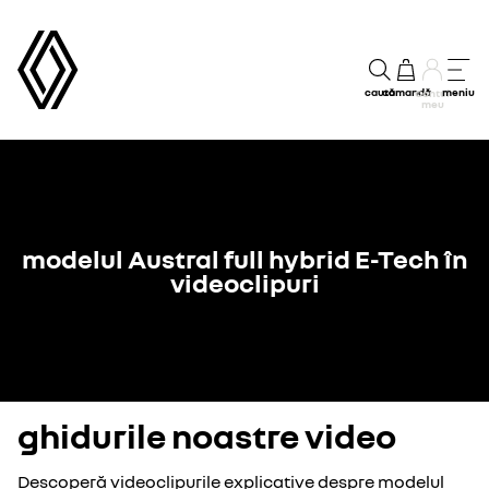
caută
comandă
meniu
Contul
meu
modelul Austral full hybrid E-Tech în
videoclipuri
ghidurile noastre video
Descoperă videoclipurile explicative despre modelul