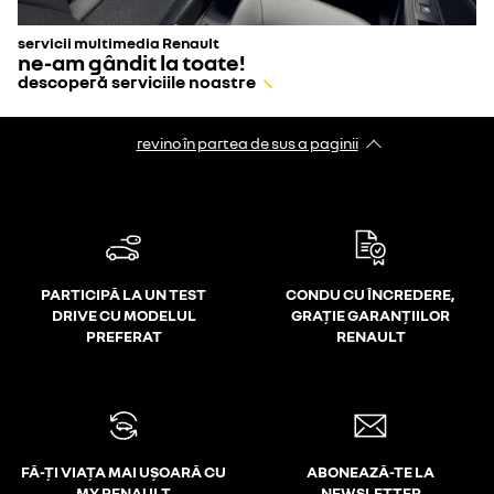
servicii multimedia Renault
ne-am gândit la toate!
descoperă serviciile noastre
revino în partea de sus a paginii
PARTICIPĂ LA UN TEST
CONDU CU ÎNCREDERE,
DRIVE CU MODELUL
GRAȚIE GARANȚIILOR
PREFERAT
RENAULT
FĂ-ȚI VIAȚA MAI UȘOARĂ CU
ABONEAZĂ-TE LA
MY RENAULT
NEWSLETTER