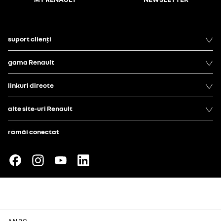
suport clienți
gama Renault
linkuri directe
alte site-uri Renault
rămâi conectat
A.N.P.C.