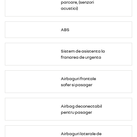
parcare, (senzori
acustici)
ABS
Sistem de asistenta la
franarea de urgenta
Airbaguri frontale
sofer si pasager
Airbag deconectabil
pentru pasager
Airbaguri laterale de