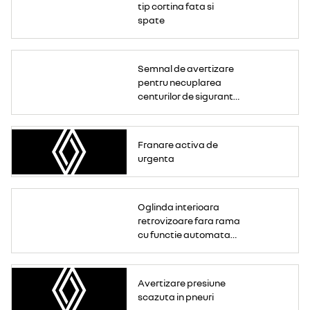
tip cortina fata si
spate
Semnal de avertizare
pentru necuplarea
centurilor de siguranta
(sofer + pasageri)
Franare activa de
urgenta
Oglinda interioara
retrovizoare fara rama
cu functie automata
anti-orbire
electrocrom
Avertizare presiune
scazuta in pneuri