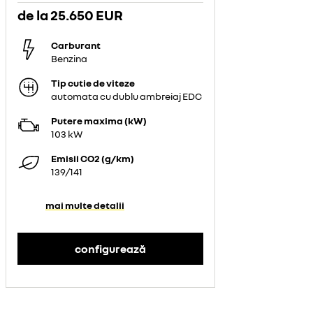
de la
25.650 EUR
Carburant
Benzina
Tip cutie de viteze
automata cu dublu ambreiaj EDC
Putere maxima (kW)
103 kW
Emisii CO2 (g/km)
139/141
mai multe detalii
configurează