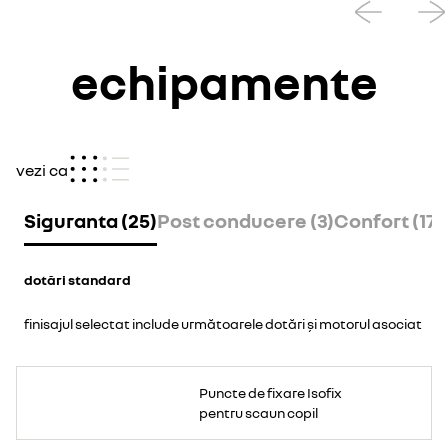
echipamente
vezi ca
Siguranta (25)
Post conducere (3)
Confort (17)
dotări standard
finisajul selectat include următoarele dotări și motorul asociat
Puncte de fixare Isofix
pentru scaun copil