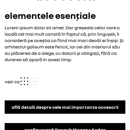
elementele esențiale
Lorem ipsum dolor sit amet. Dar greșeala celor care o
laudă cel mai mult constă în faptul că, prin lingușeli, îi
consideră pe aceștia ca fiind mai mari decât ei înșiși. Și
arhitectul galisum este fericit, iar cei din interiorul său
au plăcerea de a alege, cu datorii și obligații, fără ca
durerea să apară în acest timp.
vezi ca
află detalii despre cele mai importante accesorii
configurează Renault Megane Sedan