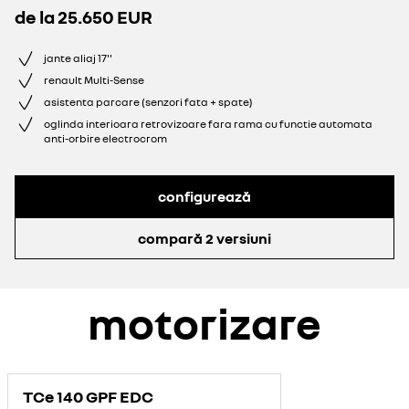
de la
25.650 EUR
jante aliaj 17''
renault Multi-Sense
asistenta parcare (senzori fata + spate)
oglinda interioara retrovizoare fara rama cu functie automata
anti-orbire electrocrom
configurează
compară 2 versiuni
motorizare
TCe 140 GPF EDC