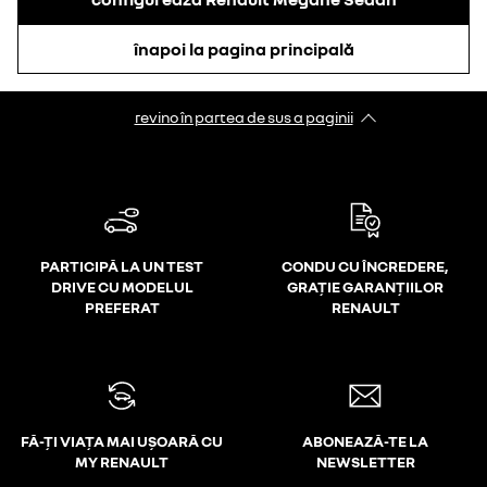
înapoi la pagina principală
revino în partea de sus a paginii
PARTICIPĂ LA UN TEST
CONDU CU ÎNCREDERE,
DRIVE CU MODELUL
GRAȚIE GARANȚIILOR
PREFERAT
RENAULT
FĂ-ȚI VIAȚA MAI UȘOARĂ CU
ABONEAZĂ-TE LA
MY RENAULT
NEWSLETTER