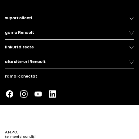
suport clienți
gama Renault
linkuri directe
alte site-uri Renault
rămâi conectat
A.N.P.C.
termeni și condiții