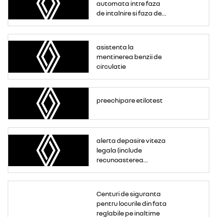
automata intre faza
de intalnire si faza de
drum
asistenta la
mentinerea benzii de
circulatie
preechipare etilotest
alerta depasire viteza
legala (include
recunoasterea
semnelor de circulatie)
Centuri de siguranta
pentru locurile din fata
reglabile pe inaltime