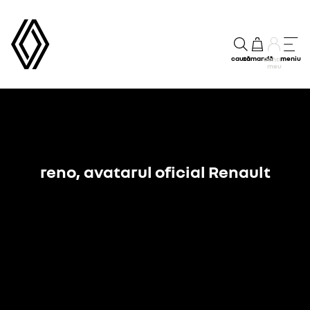
caută
comandă
meniu
Contul
meu
reno, avatarul oficial Renault