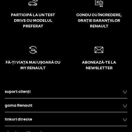
PARTICIPĂ LA UN TEST
CONDU CU ÎNCREDERE,
DRIVE CU MODELUL
GRAȚIE GARANȚIILOR
PREFERAT
RENAULT
FĂ-ȚI VIAȚA MAI UȘOARĂ CU
ABONEAZĂ-TE LA
MY RENAULT
NEWSLETTER
suport clienți
gama Renault
linkuri directe