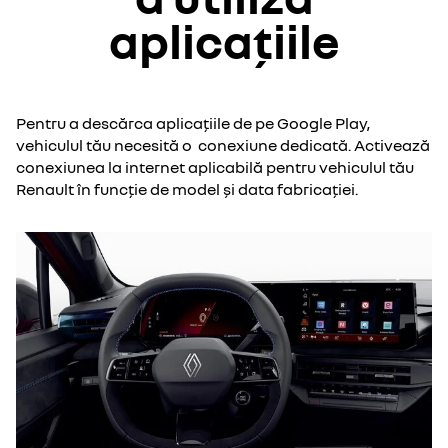
utiliza de la distanță serviciile online.
aplicațiile
Accesează acest link pentru a
afla mai
multe despre sincronizarea My Renault
.
*Google, Google Play, Google Maps, Waze și alte mărci sunt mărci comerciale ale Google LLC.
creează un cont My Renault
Pentru a descărca aplicațiile de pe Google Play,
vehiculul tău necesită o conexiune dedicată. Activează
conexiunea la internet aplicabilă pentru vehiculul tău
află mai multe despre crearea unui cont My
Renault în funcție de model și data fabricației.
Renault