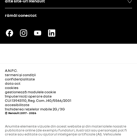
alte site-uri Renault
rămâi conectat
A.N.P.C.
termeni și condiții
confidențialitate
data act
cookies
gestionează modulele cookie
împuterniciți operare date
CUI 13943110, Reg. Com. J40/5566/2001
accesibilitate
închiderea rețelelor mobile 2G / 3G
© Renault 2017 - 2026
Anumite elemente vizuale din acest website și din materialele noastre
publicitare online (de exemplu fundaluri, ilustrații sau personaje) pot fi
create sau editate cu ajutorul inteligenței artificiale (AI). Vehiculele