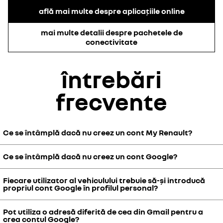
află mai multe despre aplicațiile online
mai multe detalii despre pachetele de
conectivitate
întrebări
frecvente
Ce se întâmplă dacă nu creez un cont My Renault?
Ce se întâmplă dacă nu creez un cont Google?
My Renault este proiectat pentru a îți face viața mai ușoară. Dacă
nu ai un profil personal nu poți vedea în timp real anumite date ale
vehiculului.
Fiecare utilizator al vehiculului trebuie să-și introducă
Dacă nu ai un cont Google asociat cu sistemul openR link, nu vei
propriul cont Google în profilul personal?
avea acces la aplicațiile din Google Play.
Crearea unui cont My Renault este, de asemenea, o cerință
obligatorie pentru utilizarea serviciilor online.
Pot utiliza o adresă diferită de cea din Gmail pentru a
Pentru experiențe personalizate, îți recomandăm să configurezi
crea contul Google?
câte un cont Google în fiecare profil de utilizator.