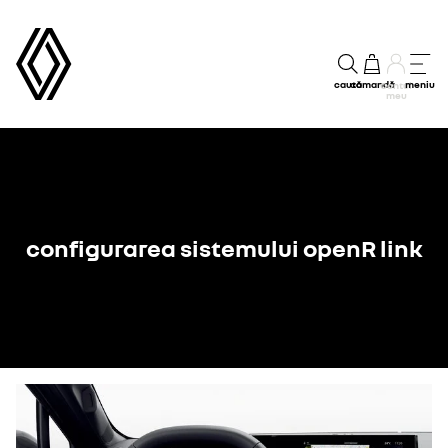
caută
comandă
meniu
Contul
meu
configurarea sistemului openR link