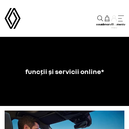
caută
comandă
meniu
Contul
meu
funcții și servicii online*