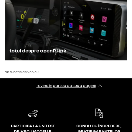
totul despre openR link
*în funcție de vehicul
revino în partea de sus a paginii
PARTICIPĂ LA UN TEST
CONDU CU ÎNCREDERE,
DRIVE CU MODELUL
GRAȚIE GARANȚIILOR