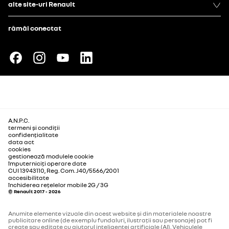
alte site-uri Renault
rămâi conectat
A.N.P.C.
termeni și condiții
confidențialitate
data act
cookies
gestionează modulele cookie
împuterniciți operare date
CUI 13943110, Reg. Com. J40/5566/2001
accesibilitate
închiderea rețelelor mobile 2G / 3G
© Renault 2017 - 2026
Anumite elemente vizuale din acest website și din materialele noastre
publicitare online (de exemplu fundaluri, ilustrații sau personaje) pot fi
create sau editate cu ajutorul inteligenței artificiale (AI). Vehiculele