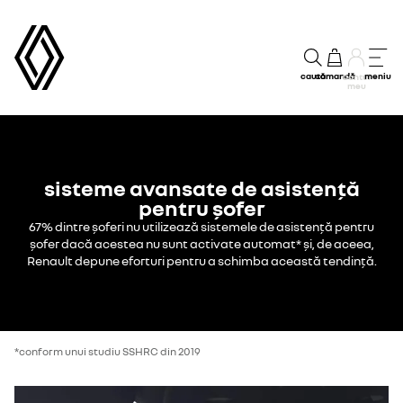
caută
comandă
meniu
Contul
meu
sisteme avansate de asistență
pentru șofer
67% dintre șoferi nu utilizează sistemele de asistență pentru
șofer dacă acestea nu sunt activate automat* și, de aceea,
Renault depune eforturi pentru a schimba această tendință.
*conform unui studiu SSHRC din 2019