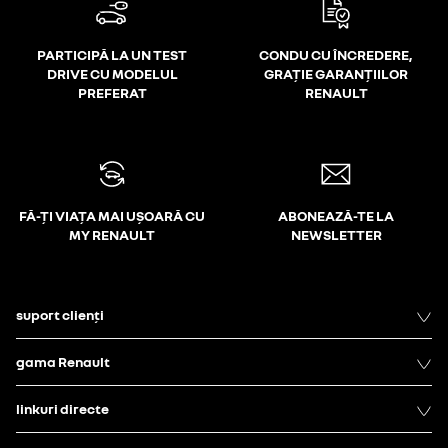
siguranță a
x
x
pasagerilor
PARTICIPĂ LA UN TEST
CONDU CU ÎNCREDERE,
DRIVE CU MODELUL
GRAȚIE GARANȚIILOR
PREFERAT
RENAULT
FĂ-ȚI VIAȚA MAI UȘOARĂ CU
ABONEAZĂ-TE LA
MY RENAULT
NEWSLETTER
suport clienți
gama Renault
linkuri directe