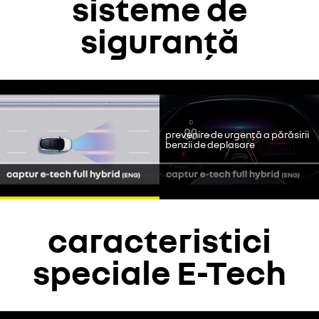
sisteme de
siguranță
Youtube este dezactivat. Permiteți cookie-urilor să acceseze
conținutul video.
prevenire de urgență a părăsirii
continui fără să accept
benzii de deplasare
accept
caracteristici
speciale E-Tech