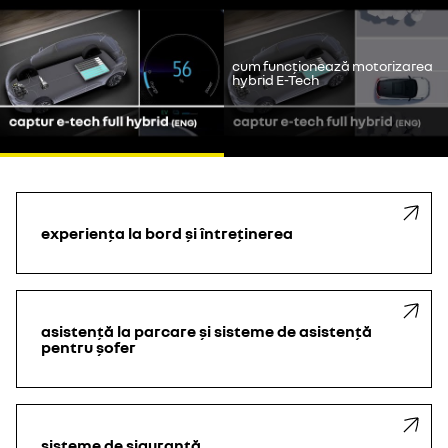
Youtube este dezactivat. Permiteți cookie-urilor să acceseze
conținutul video.
cum funcționează motorizarea
continui fără să accept
hybrid E-Tech
accept
experiența la bord și întreținerea
asistență la parcare și sisteme de asistență
pentru șofer
sisteme de siguranță