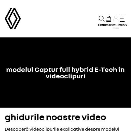
caută
comandă
meniu
Contul
meu
modelul Captur full hybrid E-Tech în
videoclipuri
ghidurile noastre video
Descoperă videoclipurile explicative despre modelul