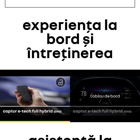
experiența la
bord și
întreținerea
Youtube este dezactivat. Permiteți cookie-urilor să acceseze
conținutul video.
continui fără să accept
tablou de bord
accept