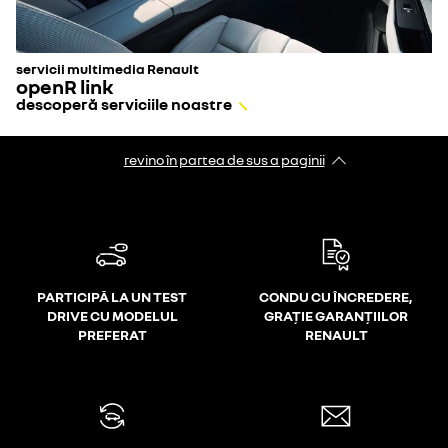
servicii multimedia Renault
openR link
descoperă serviciile noastre
revino în partea de sus a paginii
PARTICIPĂ LA UN TEST
CONDU CU ÎNCREDERE,
DRIVE CU MODELUL
GRAȚIE GARANȚIILOR
PREFERAT
RENAULT