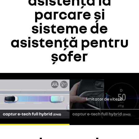
asistență la
parcare și
sisteme de
asistență pentru
șofer
Youtube este dezactivat. Permiteți cookie-urilor să acceseze
conținutul video.
continui fără să accept
limitator de viteză
accept