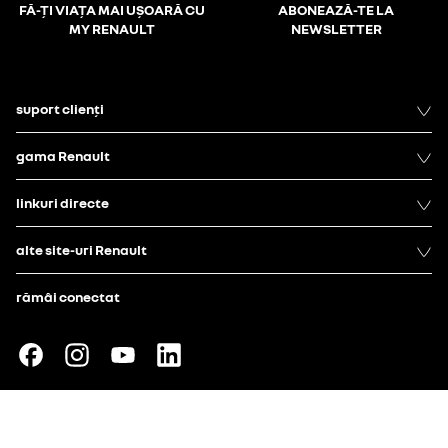
FĂ-ȚI VIAȚA MAI UȘOARĂ CU
ABONEAZĂ-TE LA
MY RENAULT
NEWSLETTER
suport clienți
gama Renault
linkuri directe
alte site-uri Renault
rămâi conectat