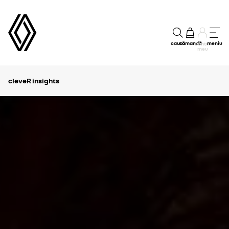
caută
comandă
meniu
Contul
meu
cleveR insights