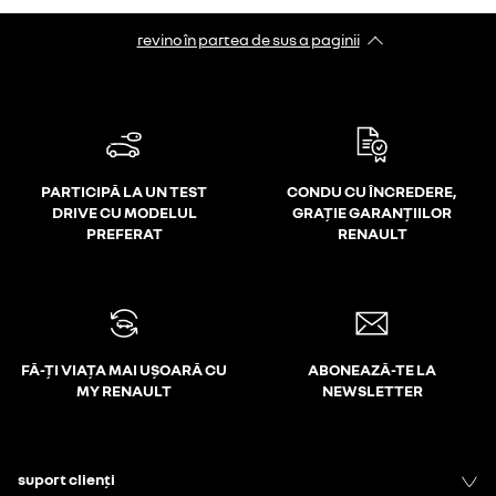
revino în partea de sus a paginii
PARTICIPĂ LA UN TEST
CONDU CU ÎNCREDERE,
DRIVE CU MODELUL
GRAȚIE GARANȚIILOR
PREFERAT
RENAULT
FĂ-ȚI VIAȚA MAI UȘOARĂ CU
ABONEAZĂ-TE LA
MY RENAULT
NEWSLETTER
suport clienți