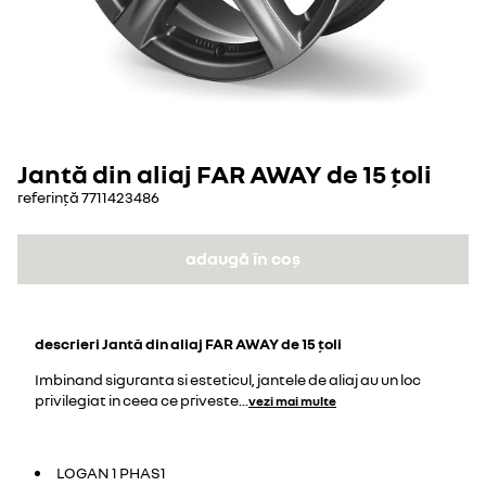
Jantă din aliaj FAR AWAY de 15 ţoli
referință
7711423486
adaugă în coș
descrieri
Jantă din aliaj FAR AWAY de 15 ţoli
Imbinand siguranta si esteticul, jantele de aliaj au un loc
privilegiat in ceea ce priveste
...
vezi mai multe
LOGAN 1 PHAS1