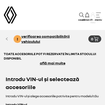
caută
comandă
meniu
Contul
meu
verificarea compatibilității
!
0
vehiculului
TOATE ACCESORIILE POT FI REZERVATE ÎN LIMITA STOCULUI
DISPONIBIL
află mai multe
Introdu VIN-ul și selectează
accesoriile
Introdu VIN-ul și alege accesoriile potrivite pentru modelul tău
Introdu VIN-ul