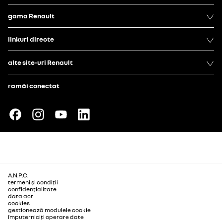
gama Renault
linkuri directe
alte site-uri Renault
rămâi conectat
A.N.P.C.
termeni și condiții
confidențialitate
data act
cookies
gestionează modulele cookie
împuterniciți operare date