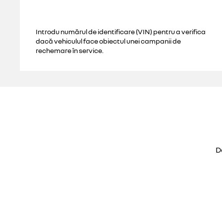
Introdu numărul de identificare (VIN) pentru a verifica
dacă vehiculul face obiectul unei campanii de
rechemare în service.
D