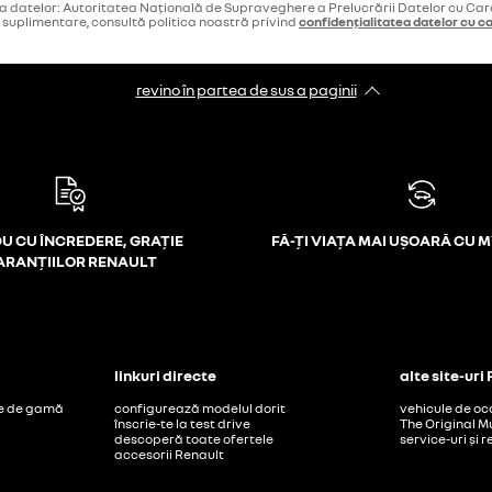
ia datelor: Autoritatea Națională de Supraveghere a Prelucrării Datelor cu Ca
i suplimentare, consultă politica noastră privind
confidențialitatea datelor cu c
revino în partea de sus a paginii
U CU ÎNCREDERE, GRAȚIE
FĂ-ȚI VIAȚA MAI UȘOARĂ CU 
ARANȚIILOR RENAULT
linkuri directe
alte site-uri
ție de gamă
configurează modelul dorit
vehicule de oc
înscrie-te la test drive
The Original M
descoperă toate ofertele
service-uri și
accesorii Renault