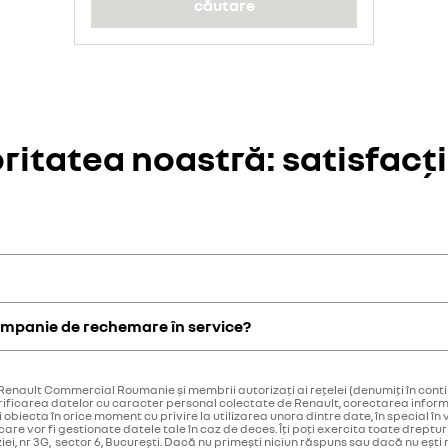
căutare
oritatea noastră: satisfacți
au aspectele reglementare, vehiculele afectate sunt invitate în service 
campanie de rechemare în service?
catul de înmatriculare sau în partea inferioară a parbrizului. Acesta co
realinia vehiculul, în mod gratuit.
 Renault Commercial Roumanie și membrii autorizați ai rețelei (denumiți în conti
verificarea datelor cu caracter personal colectate de Renault, corectarea infor
ți obiecta în orice moment cu privire la utilizarea unora dintre date, în special în
care vor fi gestionate datele tale în caz de deces. Îți poți exercita toate drept
ziei, nr 3G, sector 6, București. Dacă nu primești niciun răspuns sau dacă nu eș