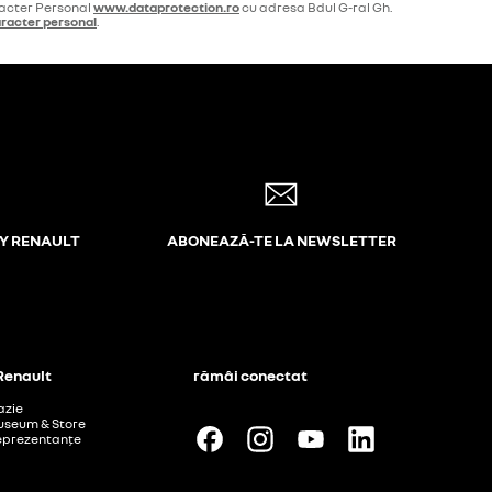
racter Personal
www.dataprotection.ro
cu adresa Bdul G-ral Gh.
aracter personal
.
MY RENAULT
ABONEAZĂ-TE LA NEWSLETTER
 Renault
rămâi conectat
azie
useum & Store
 reprezentanțe