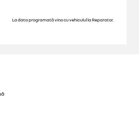
La data programată vino cu vehiculul la Reparator.
să