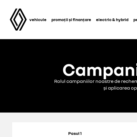
vehicule
promoții și finanțare
electric & hybrid
p
Campanii
Rolul campaniilor noastre de rechema
și aplicarea op
Pasul 1