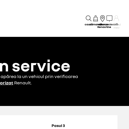
caută
comandă
rețeaua
contactează-
Contul
Renault
ne
meu
n service
apărea la un vehicul prin verificarea
orizat
Renault.
Pasul 3