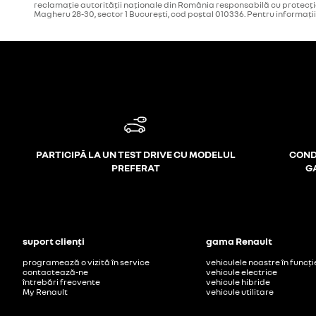
reclamație autorității naționale din România responsabilă cu protecț
Magheru 28-30, sector 1 București, cod poștal 010336. Pentru informați
PARTICIPĂ LA UN TEST DRIVE CU MODELUL
COND
PREFERAT
G
suport clienți
gama Renault
programează o vizită în service
vehiculele noastre în func
contactează-ne
vehicule electrice
întrebări frecvente
vehicule hibride
My Renault
vehicule utilitare