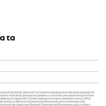
a ta
pentru verificare și realiniere. Operațiunile de verificare și
nține 17 caractere.
nuare împreună „Renault”), în calitate de operatori de date asociați. În
mațiilor incorecte, ștergerea datele cu caracter personal și exportarea
 vederea prospectării comerciale sau în scopul realizării unui profil și
urile direct cu Renault Commercial Roumanie, prin trimiterea unei
ti mulțumit de răspunsul Renault Commercial Roumanie, poți trimite o