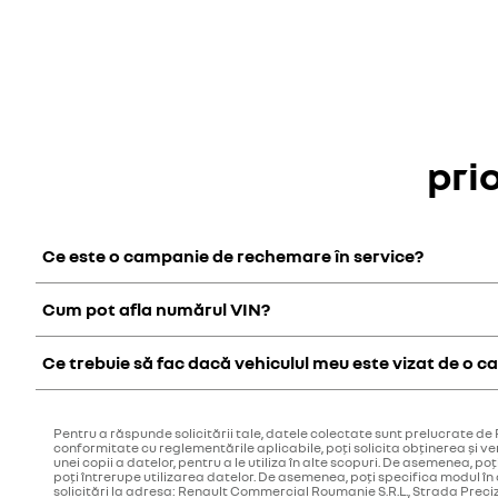
pri
Ce este o campanie de rechemare în service?
Cum pot afla numărul VIN?
Dacă Renault identifică un risc care ar putea viza siguranța s
realiniere sunt efectuate în mod gratuit.
Ce trebuie să fac dacă vehiculul meu este vizat de o 
Numărul VIN (numărul de identificare) se regăsește în certifi
Contactează un
Reparator Autorizat
care va verifica și va 
Pentru a răspunde solicitării tale, datele colectate sunt prelucrate de
conformitate cu reglementările aplicabile, poți solicita obținerea și 
unei copii a datelor, pentru a le utiliza în alte scopuri. De asemenea, po
poți întrerupe utilizarea datelor. De asemenea, poți specifica modul în 
solicitări la adresa: Renault Commercial Roumanie S.R.L., Strada Preci