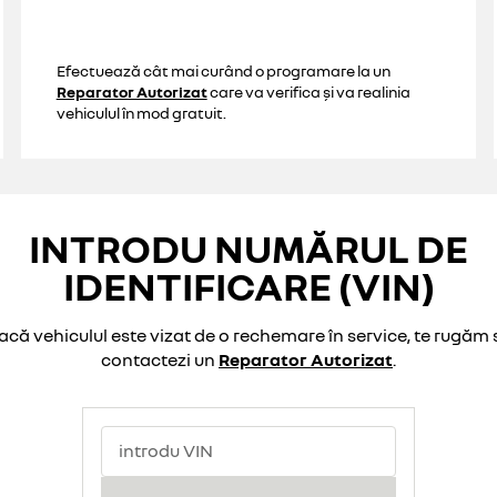
Efectuează cât mai curând o programare la un
Reparator Autorizat
care va verifica și va realinia
vehiculul în mod gratuit.
INTRODU NUMĂRUL DE
IDENTIFICARE (VIN)
acă vehiculul este vizat de o rechemare în service, te rugăm 
contactezi un
Reparator Autorizat
.
introdu VIN