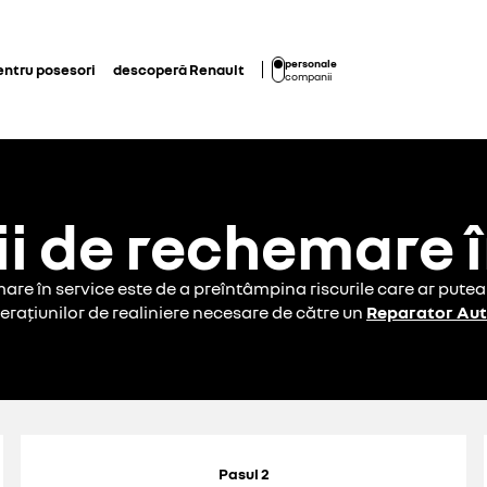
personale
entru posesori
descoperă Renault
companii
 de rechemare î
re în service este de a preîntâmpina riscurile care ar putea 
erațiunilor de realiniere necesare de către un
Reparator Aut
Pasul 2