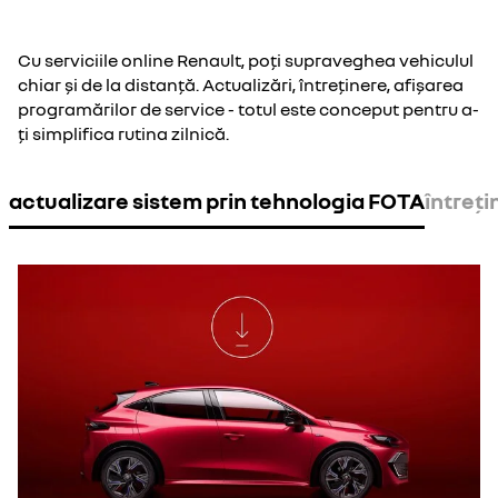
Cu serviciile online Renault, poți supraveghea vehiculul
chiar și de la distanță. Actualizări, întreținere, afișarea
programărilor de service - totul este conceput pentru a-
ți simplifica rutina zilnică.
actualizare sistem prin tehnologia FOTA
întreți