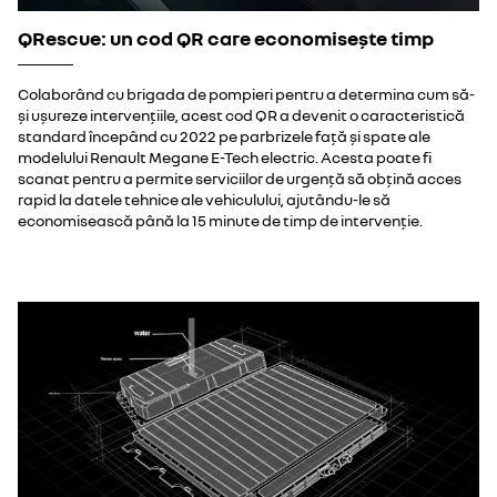
QRescue: un cod QR care economisește timp
Colaborând cu brigada de pompieri pentru a determina cum să-
și ușureze intervențiile, acest cod QR a devenit o caracteristică
standard începând cu 2022 pe parbrizele față și spate ale
modelului Renault Megane E-Tech electric. Acesta poate fi
scanat pentru a permite serviciilor de urgență să obțină acces
rapid la datele tehnice ale vehiculului, ajutându-le să
economisească până la 15 minute de timp de intervenție.