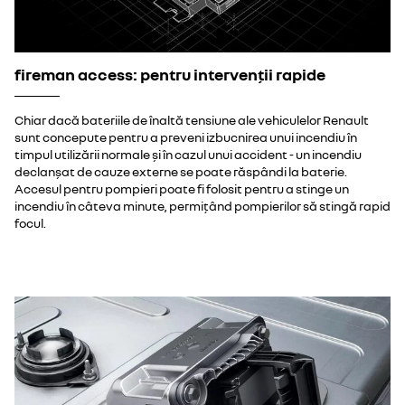
fireman access: pentru intervenții rapide
Chiar dacă bateriile de înaltă tensiune ale vehiculelor Renault
sunt concepute pentru a preveni izbucnirea unui incendiu în
timpul utilizării normale și în cazul unui accident - un incendiu
declanșat de cauze externe se poate răspândi la baterie.
Accesul pentru pompieri poate fi folosit pentru a stinge un
incendiu în câteva minute, permițând pompierilor să stingă rapid
focul.