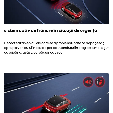
sistem activ de frânare în situații de urgență
Detectează vehiculele care se apropie sau care te depășesc și
oprește vehiculul în caz de pericol. Condusul în oraș este mai sigur
ca oricând, atât ziua, cât și noaptea.