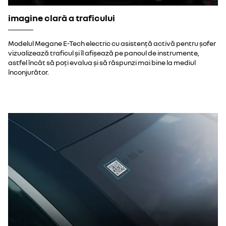
imagine clară a traficului
Modelul Megane E-Tech electric cu asistență activă pentru șofer
vizualizează traficul și îl afișează pe panoul de instrumente,
astfel încât să poți evalua și să răspunzi mai bine la mediul
înconjurător.