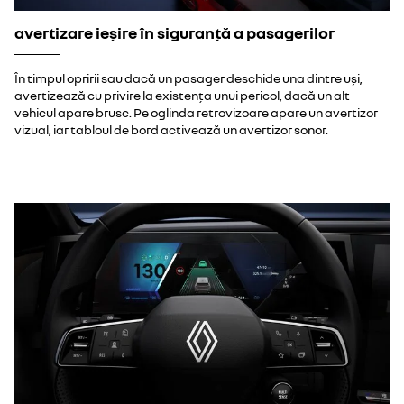
avertizare ieșire în siguranță a pasagerilor
În timpul opririi sau dacă un pasager deschide una dintre uși,
avertizează cu privire la existența unui pericol, dacă un alt
vehicul apare brusc. Pe oglinda retrovizoare apare un avertizor
vizual, iar tabloul de bord activează un avertizor sonor.