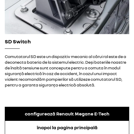
SD Switch
Comutatorul SD este un dispozitiv mecanic al cărui rol este de a
deconecta bateria de la sistemul electric. Deși bateriile noastre
de înaltă tensiune sunt concepute pentru a comuta în modul
siguranță electrică în caz de accident, în cazul unui impact
violent recomandăm pompierilor să utilizeze comutatorul SD,
pentru a garanta siguranța electrică absolută.
configurează Renault Megane E-Tech
înapoi la pagina principală