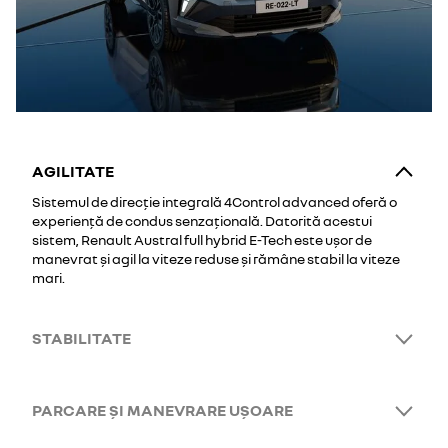
AGILITATE
Sistemul de direcție integrală 4Control advanced oferă o
experiență de condus senzațională. Datorită acestui
sistem, Renault Austral full hybrid E-Tech este ușor de
manevrat și agil la viteze reduse și rămâne stabil la viteze
mari.
STABILITATE
PARCARE ȘI MANEVRARE UȘOARE