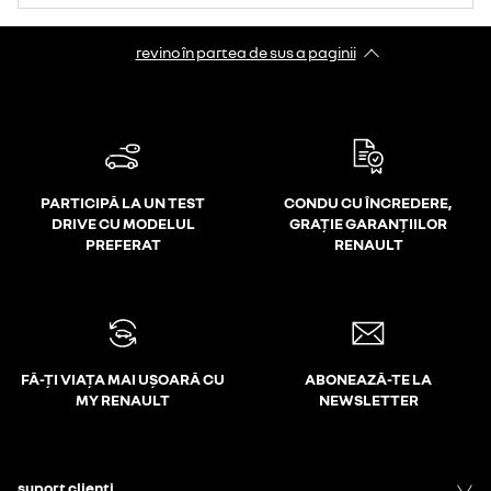
revino în partea de sus a paginii
PARTICIPĂ LA UN TEST
CONDU CU ÎNCREDERE,
DRIVE CU MODELUL
GRAȚIE GARANȚIILOR
PREFERAT
RENAULT
FĂ-ȚI VIAȚA MAI UȘOARĂ CU
ABONEAZĂ-TE LA
MY RENAULT
NEWSLETTER
suport clienți