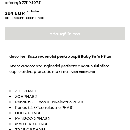
referință
7711940741
284 EUR
TVA inclus
preț maxim recomandat
adaugă în coș
descrieri
Baza scaunului pentru copii Baby Safe I-Size
Atentia acordata ingineriei perfecte a scaunului ofera
copilului dvs. protectie maxima.
...
vezi mai multe
ZOE PHAS1
ZOE PHAS2
Renault 5 E-Tech 100% electric PHAS1
Renault 4 E-Tech electric PHAS1
CLIO 6 PHAS1
KANGOO 2 PHAS2
MASTER 3 PHAS1
TRAFIC 3 PHAS1