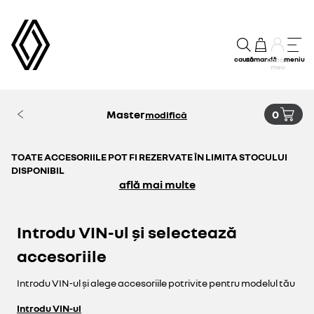
caută
comandă
meniu
Contul
meu
Master
0
modifică
TOATE ACCESORIILE POT FI REZERVATE ÎN LIMITA STOCULUI
DISPONIBIL
află mai multe
Introdu VIN-ul și selectează
accesoriile
Introdu VIN-ul și alege accesoriile potrivite pentru modelul tău
Introdu VIN-ul