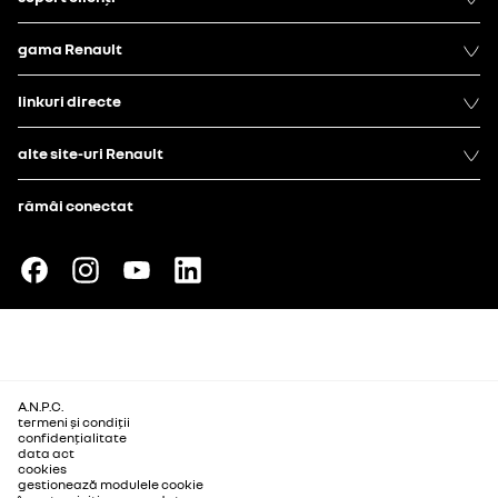
gama Renault
linkuri directe
alte site-uri Renault
rămâi conectat
A.N.P.C.
termeni și condiții
confidențialitate
data act
cookies
gestionează modulele cookie