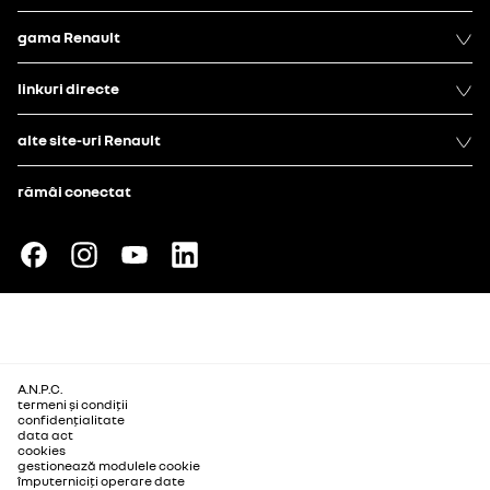
gama Renault
linkuri directe
alte site-uri Renault
rămâi conectat
A.N.P.C.
termeni și condiții
confidențialitate
data act
cookies
gestionează modulele cookie
împuterniciți operare date