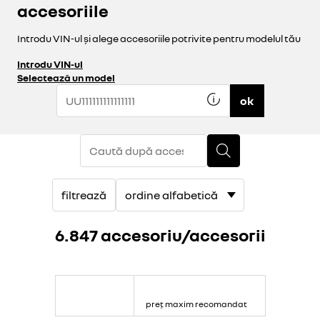
accesoriile
Introdu VIN-ul și alege accesoriile potrivite pentru modelul tău
Introdu VIN-ul
Selectează un model
ok
filtrează
6.847 accesoriu/accesorii
preț maxim recomandat