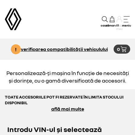
caută
comandă
meniu
Contul
meu
!
verificarea compatibilității vehiculului
0
Personalizează-ți mașina în funcție de necesități
și dorințe, cu o gamă diversificată de accesorii.
TOATE ACCESORIILE POT FI REZERVATE ÎN LIMITA STOCULUI
DISPONIBIL
află mai multe
Introdu VIN-ul și selectează