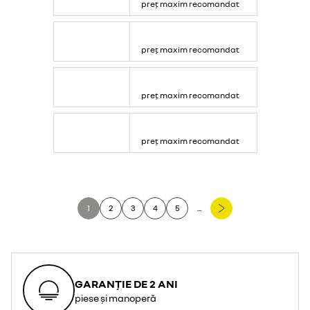
preț maxim recomandat
preț maxim recomandat
preț maxim recomandat
preț maxim recomandat
1
2
3
4
5
...
GARANȚIE DE 2 ANI
piese și manoperă