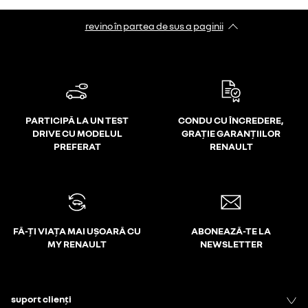
revino în partea de sus a paginii
PARTICIPĂ LA UN TEST
CONDU CU ÎNCREDERE,
DRIVE CU MODELUL
GRAȚIE GARANȚIILOR
PREFERAT
RENAULT
FĂ-ȚI VIAȚA MAI UȘOARĂ CU
ABONEAZĂ-TE LA
MY RENAULT
NEWSLETTER
suport clienți